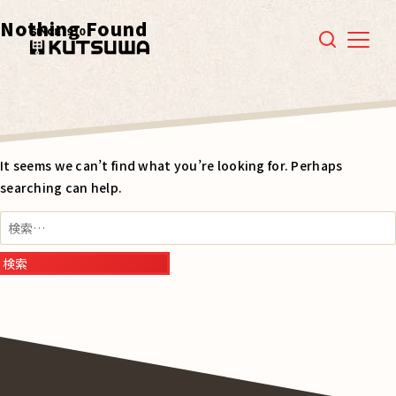
Nothing Found
Menu
It seems we can’t find what you’re looking for. Perhaps
searching can help.
検
索: