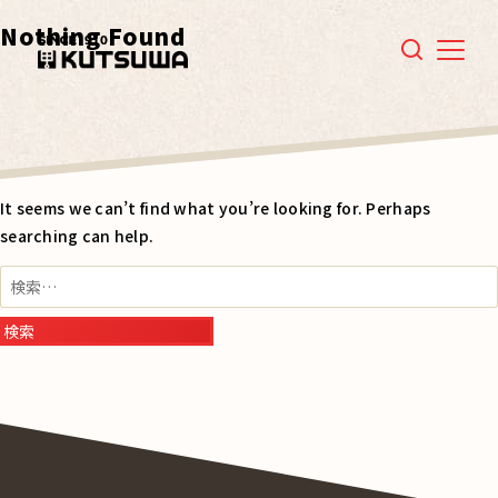
Nothing Found
Menu
It seems we can’t find what you’re looking for. Perhaps
searching can help.
検
索: