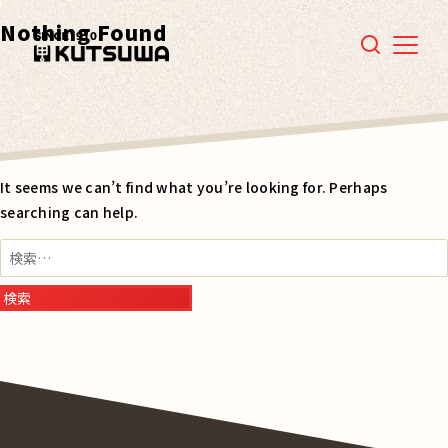
Nothing Found
Menu
It seems we can’t find what you’re looking for. Perhaps
searching can help.
検
索: