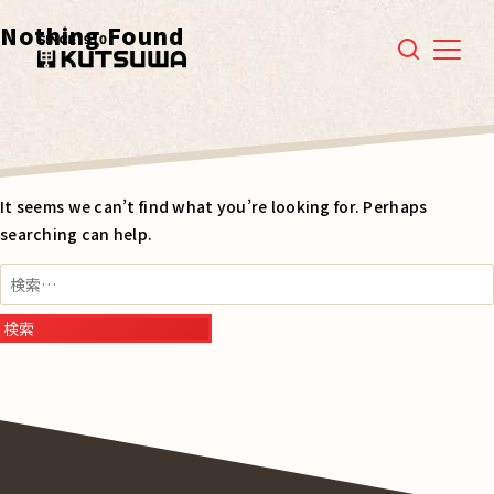
Nothing Found
Menu
It seems we can’t find what you’re looking for. Perhaps
searching can help.
検
索: