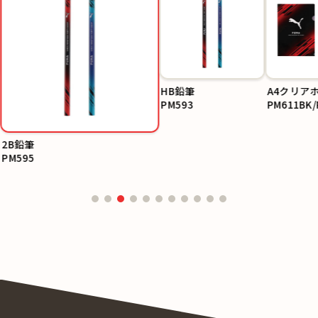
HB鉛筆
A4クリア
PM593
PM611BK/
2B鉛筆
PM595