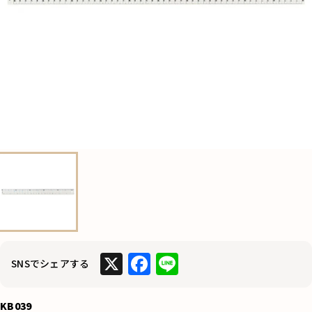
X
F
Li
SNSでシェアする
a
n
c
e
KB039