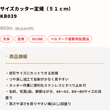
e
サイズカッター定規（５１ｃｍ）
b
KB039
o
900
o
円（税込990円）
k
文具
定規
HiLiNE
ベルマーク運動参加商品
商品情報
・定形サイズにカットできる定規
・つや消し加工で反射が少なく見やすい
・カッター作業に便利なステンレスとすべり止め付
・名刺、写真L版、郵便はがき、A6～A3、B6～B4サイズの目
盛り
・高さや深さを測りやすい端(はし)目盛り