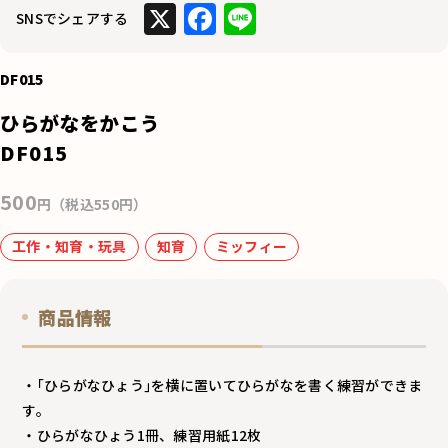
X
F
Li
SNSでシェアする
a
n
c
e
DF015
e
ひらがなをかこう
b
DF015
o
500
o
円（税込550円）
k
工作・知育・玩具
知育
ミッフィー
商品情報
・｢ひらがなひょう｣を横に置いてひらがなを書く練習ができま
す。
・ひらがなひょう1冊、練習用紙12枚