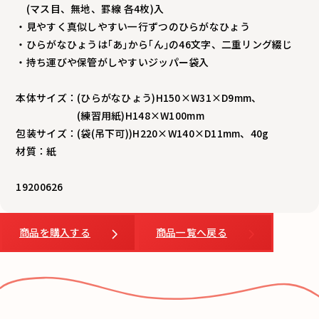
(マス目、無地、罫線 各4枚)入
・見やすく真似しやすい一行ずつのひらがなひょう
・ひらがなひょうは｢あ｣から｢ん｣の46文字、二重リング綴じ
・持ち運びや保管がしやすいジッパー袋入
本体サイズ：(ひらがなひょう)H150×W31×D9mm、
(練習用紙)H148×W100mm
包装サイズ：(袋(吊下可))H220×W140×D11mm、40g
材質：紙
19200626
商品を購入する
商品一覧へ戻る