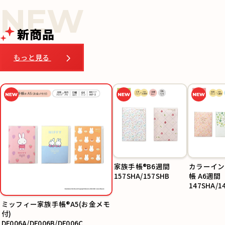
新商品
もっと見る
家族手帳®B6週間
カラーイン
157SHA/157SHB
帳 A6週間
147SHA/1
SHC
ミッフィー家族手帳®A5(お金メモ
付)
DF006A/DF006B/DF006C