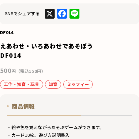
X
F
Li
SNSでシェアする
a
n
c
e
DF014
e
えあわせ・いろあわせであそぼう
b
DF014
o
500
o
円（税込550円）
k
工作・知育・玩具
知育
ミッフィー
商品情報
・絵や色を覚えながらあそぶゲームができます。
・カード10枚、遊び方説明書入