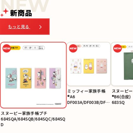
新商品
もっと見る
ミッフィー家族手帳
スヌーピー
®A6
®B6(合皮)
DF003A/DF003B/DF0
683SQ
03C
スヌーピー家族手帳プチ
684SQA/684SQB/684SQC/684SQ
D