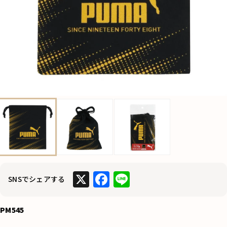
X
F
Li
SNSでシェアする
a
n
c
e
PM545