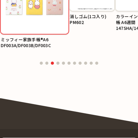
消しゴム(1コ入り)
カラーイン
PM602
帳 A6週間
147SHA/1
SHC
ミッフィー家族手帳®A6
DF003A/DF003B/DF003C