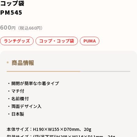
e
コップ袋
b
PM545
o
600
o
円（税込660円）
k
ランチグッズ
コップ・コップ袋
PUMA
商品情報
・開閉が簡単な巾着タイプ
・マチ付
・名前欄付
・両面デザイン入
・日本製
本体サイズ：H190×W155×D70mm、20g
包装サイズ：(袋(吊下可))H205×W116×D11mm、24g