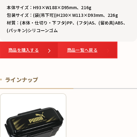
本体サイズ：H93×W188×D95mm、216g
包装サイズ：(袋(吊下可))H230×W113×D93mm、226g
材質：(本体・仕切り・下フタ)PP、(フタ)AS、(留め具)ABS、
(パッキン)シリコーンゴム
商品を購入する
商品一覧へ戻る
ラインナップ