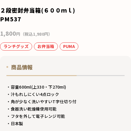
e
２段密封弁当箱(６００ｍｌ)
b
PM537
o
1,800
o
円（税込1,980円）
k
ランチグッズ
お弁当箱
PUMA
商品情報
・容量600ml(上330・下270ml)
・汁もれしにくい4点ロック
・角が少なく洗いやすいT字仕切り付
・食器洗い乾燥機使用可能
・フタを外して電子レンジ可能
・日本製