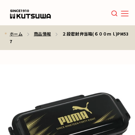
Men
ホーム
商品情報
２段密封弁当箱(６００ｍｌ)PM53
7