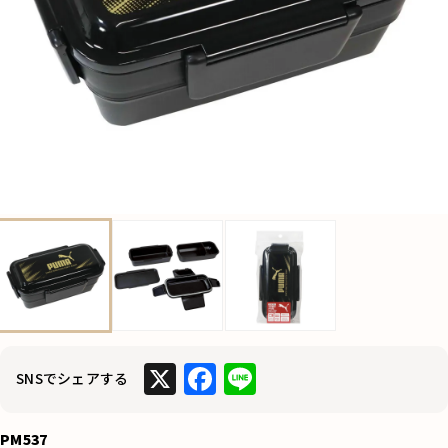
X
F
Li
SNSでシェアする
a
n
c
e
PM537