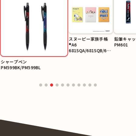
スヌーピー家族手帳
鉛筆キャッ
®A6
PM601
681SQA/681SQB/681
SQC
シャープペン
PM599BK/PM599BL