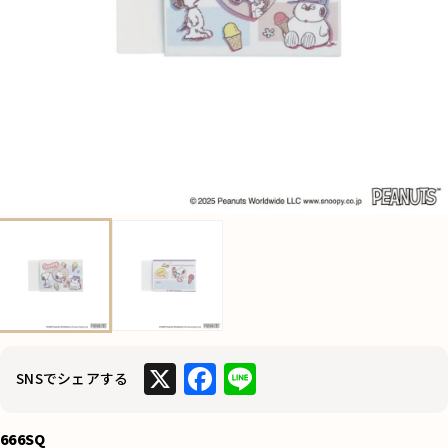
X
F
Li
SNSでシェアする
a
n
c
e
666SQ