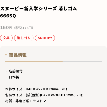
e
スヌーピー新入学シリーズ 消しゴム
b
666SQ
o
160
o
円（税込176円）
k
文具
消しゴム
SNOOPY
商品情報
・名前欄付
・日本製
本体サイズ：H46×W27×D12mm、20g
包装サイズ：(袋(置型))H47×W28×D13mm、20g
材質：非塩ビ系エラストマー