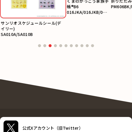
くまのがっこう家族手
折りたたみ
帳®B6
PM606BK/
016JKA/016JKB/016
JKC
サンリオスケジュールシール(デ
イリー)
SA010A/SA010B
公式Xアカウント（旧Twitter）