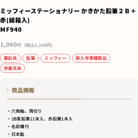
e
ミッフィーステーショナリー かきかた鉛筆２Ｂ＋
b
赤(紙箱入)
o
MF940
o
1,060
k
円（税込1,166円）
筆記具
鉛筆
ミッフィー
新入学準備商品
学童文具
商品情報
・六角軸、両切り
・2B黒鉛筆11本入、赤鉛筆1本入
・名前欄付
・日本製