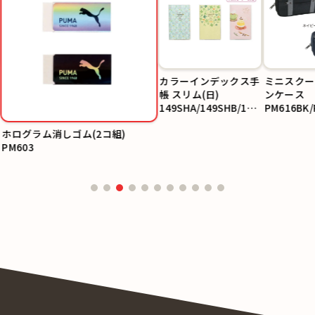
カラーインデックス手
ミニスクー
帳 スリム(日)
ンケース
149SHA/149SHB/149
PM616BK/
SHC
ホログラム消しゴム(2コ組)
PM603