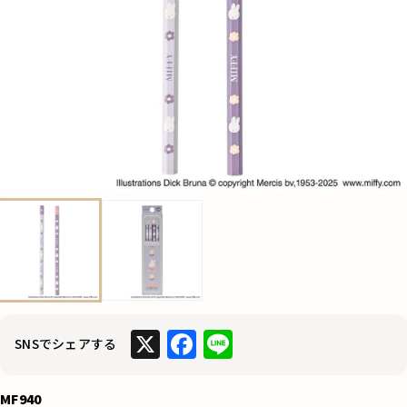
X
F
Li
SNSでシェアする
a
n
c
e
MF940