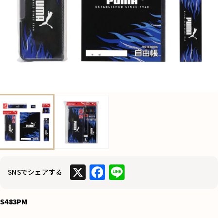
X
F
Li
SNSでシェアする
a
n
c
e
S483PM