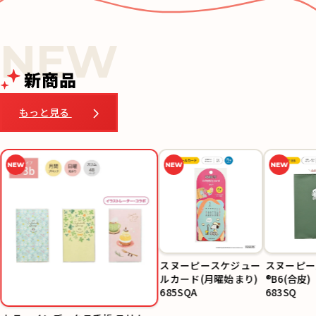
新商品
もっと見る
スヌーピースケジュー
スヌーピー
ルカード(月曜始まり)
®B6(合皮)
685SQA
683SQ