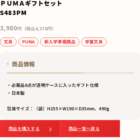
e
ＰＵＭＡギフトセット
b
S483PM
o
3,980
o
円（税込4,378円）
k
文具
PUMA
新入学準備商品
学童文具
商品情報
・必需品6点が透明ケースに入ったギフト仕様
・日本製
包装サイズ：（袋）H255×W190×D35mm、490g
商品を購入する
商品一覧へ戻る