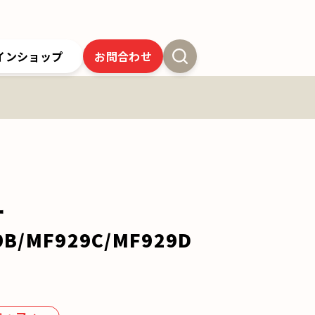
インショップ
お問合わせ
新卒採用
よくあるご質問
SSオンラインストア
クツワの歴史
ツワの6年間保証
クツワの取り組み
お問合わせ
ー
9B/MF929C/MF929D