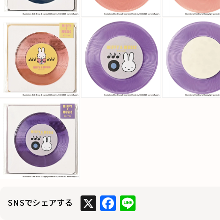
X
F
Li
SNSでシェアする
a
n