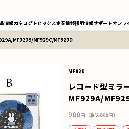
品情報
カタログ
トピックス
企業情報
採用情報
サポート
オンラ
A/MF929B/MF929C/MF929D
トップメッセージ／経営理念
採用情報トップ
サポートトップ
クツワオンライン
B
会社概要／拠点情報
キャリア採用
修理に関するご案内
マイワリット日本公式
ク
関連会社 クツワ工業
交換部材のご注文
MF929
レコード型ミラ
MF929A/MF92
900
円（税込990円）