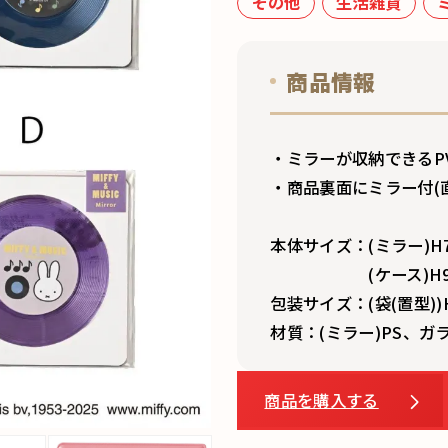
その他
生活雑貨
商品情報
・ミラーが収納できるP
・商品裏面にミラー付(直
本体サイズ：(ミラー)H7
(ケース)H97×W9
包装サイズ：(袋(置型))H
材質：(ミラー)PS、ガ
商品を購入する