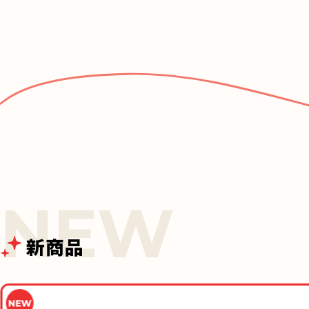
c
e
e
b
o
o
k
新商品