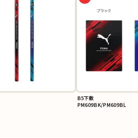
B5下敷
PM609BK/PM609BL