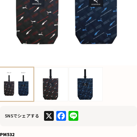
X
F
Li
SNSでシェアする
a
n
c
e
PM532