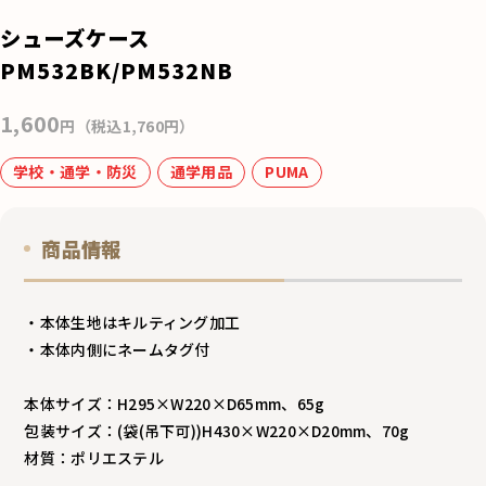
e
シューズケース
b
PM532BK/PM532NB
o
1,600
o
円（税込1,760円）
k
学校・通学・防災
通学用品
PUMA
商品情報
・本体生地はキルティング加工
・本体内側にネームタグ付
本体サイズ：H295×W220×D65mm、65g
包装サイズ：(袋(吊下可))H430×W220×D20mm、70g
材質：ポリエステル