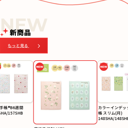
新商品
もっと見る
帳®B6週間
カラーインデック
A/157SHB
帳 スリム(月)
148SHA/148SHB/
SHC