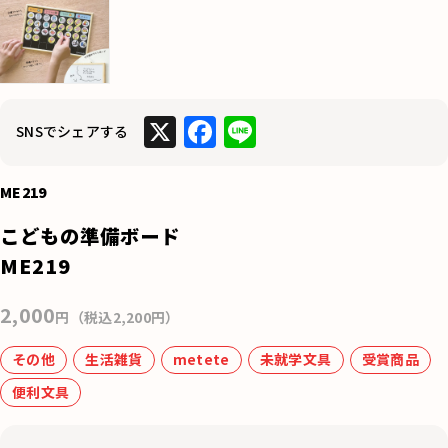
X
F
Li
SNSでシェアする
a
n
c
e
ME219
e
こどもの準備ボード
b
ME219
o
2,000
o
円（税込2,200円）
k
その他
生活雑貨
metete
未就学文具
受賞商品
便利文具