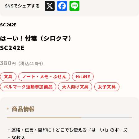
X
F
Li
SNSでシェアする
a
n
c
e
SC242E
e
はーい！付箋（シロクマ）
b
SC242E
o
380
o
円（税込418円）
k
文具
ノート・メモ・ふせん
HiLiNE
ベルマーク運動参加商品
大人向け文具
女子文具
商品情報
・連絡・伝言・目印に！どこでも使える『はーい!』のポーズ
・30枚入