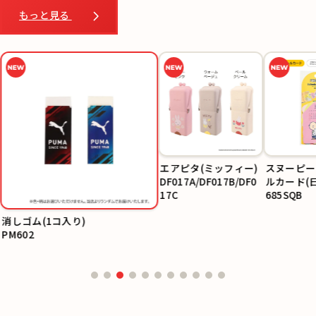
もっと見る
エアピタ(ミッフィー)
スヌーピー
DF017A/DF017B/DF0
ルカード(
17C
685SQB
消しゴム(1コ入り)
PM602