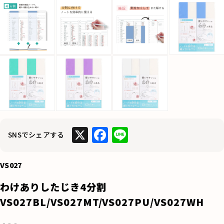
X
F
Li
SNSでシェアする
a
n
c
e
VS027
e
わけありしたじき4分割
b
VS027BL/VS027MT/VS027PU/VS027WH
o