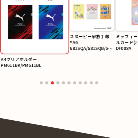
A4クリアホルダー
ミッフィー
PM611BK/PM611BL
ルカード(
DF008A
スヌーピー家族手帳®A6
681SQA/681SQB/681SQC