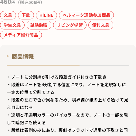
460
o
円（税込506円）
k
文具
下敷
HiLiNE
ベルマーク運動参加商品
学生文具
試験勉強
リビング学習
便利文具
メディア紹介商品
商品情報
・ノートに分割線が引ける段差ガイド付きの下敷き
・段差はノートを4分割する位置にあり、ノートを定規なしに
一定の位置で分割できる
・段差の左右で色が異なるため、境界線が紙の上から透けて見
え目印になる
・透明と不透明カラーのバイカラーなので、ノートの一部を隠
して暗記にも使える
・段差は表側のみにあり、裏側はフラットで通常の下敷きと同