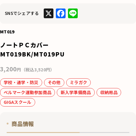
X
F
Li
SNSでシェアする
a
n
c
e
MT019
e
ノートＰＣカバー
b
MT019BK/MT019PU
o
3,200
o
円（税込3,520円）
k
学校・通学・防災
その他
ミラガク
ベルマーク運動参加商品
新入学準備商品
収納用品
GIGAスクール
商品情報