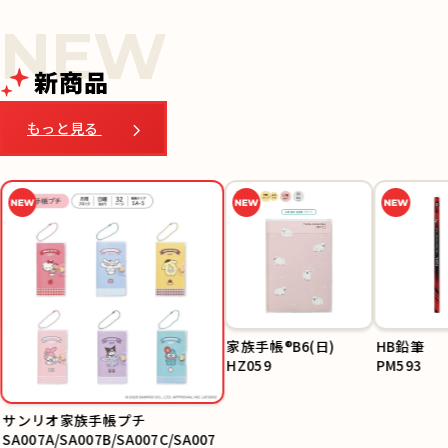
新商品
もっと見る
サンリオ家族手帳プチ
HB鉛筆
SA007A/SA007B/SA0
PM593
07C/SA007D/SA007E
/SA007F
家族手帳®B6(日)
HZ059