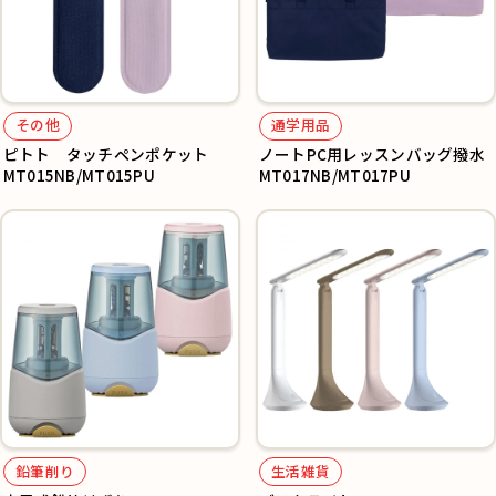
その他
通学用品
ピトト タッチペンポケット
ノートPC用レッスンバッグ撥水
MT015NB/MT015PU
MT017NB/MT017PU
鉛筆削り
生活雑貨