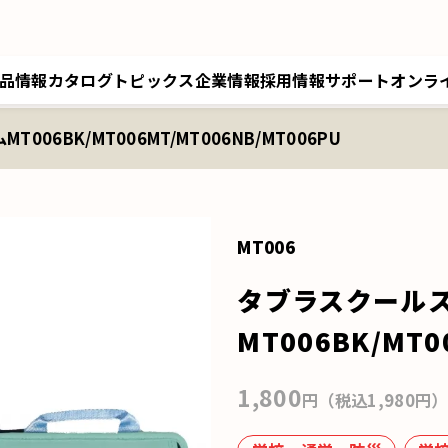
品情報
カタログ
トピックス
企業情報
採用情報
サポート
オンラ
006BK/MT006MT/MT006NB/MT006PU
トップメッセージ／経営理念
採用情報トップ
サポートトップ
クツワオンライン
B
会社概要／拠点情報
キャリア採用
修理に関するご案内
マイワリット日本公式
ク
関連会社 クツワ工業
交換部材のご注文
MT006
タブラスクール
MT006BK/MT0
1,800
円（税込1,980円）