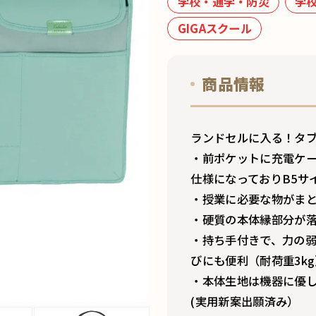
学校・通学・防災
学
GIGAスクール
商品情報
ランドセルに入る！タ
・前ポケットに充電ケ
仕様になっておりB5サ
・授業に必要な物がま
・硬質の本体縁部分が
・持ち手付きで、力の
びにも便利（耐荷重3kg
・本体生地は機器に優
(実用新案出願済み）