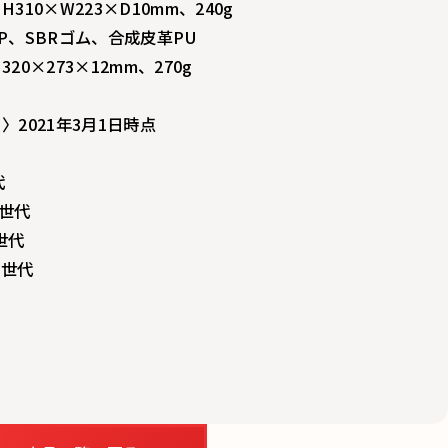
310×W223×D10mm、240g
P、SBRゴム、合成皮革PU
0×273×12mm、270g
2021年3月1日時点
代
第4世代
2世代
第5世代