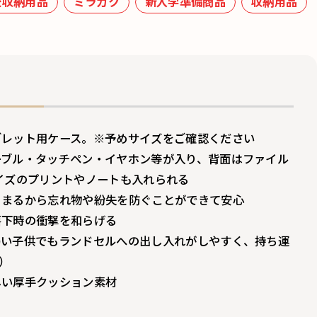
校収納用品
ミラガク
新入学準備商品
収納用品
ブレット用ケース。※予めサイズをご確認ください
ーブル・タッチペン・イヤホン等が入り、背面はファイル
イズのプリントやノートも入れられる
とまるから忘れ物や紛失を防ぐことができて安心
落下時の衝撃を和らげる
弱い子供でもランドセルへの出し入れがしやすく、持ち運
）
しい厚手クッション素材