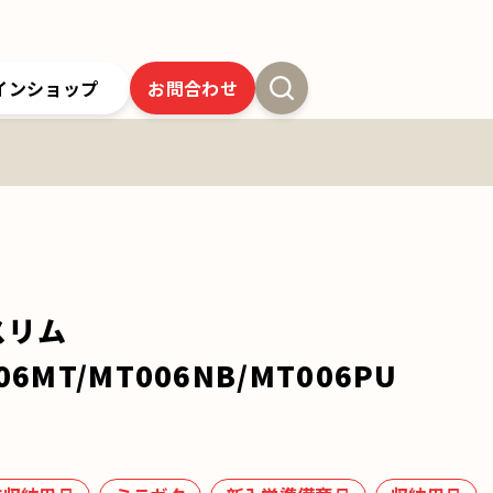
インショップ
お問合わせ
新卒採用
よくあるご質問
SSオンラインストア
クツワの歴史
ツワの6年間保証
クツワの取り組み
お問合わせ
スリム
06MT/MT006NB/MT006PU