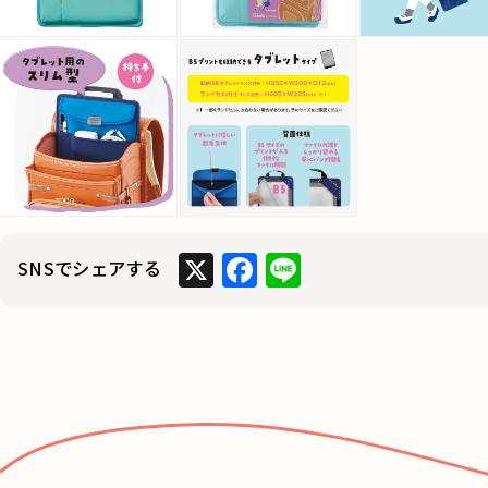
X
F
Li
SNSでシェアする
a
n
c
e
e
b
o
o