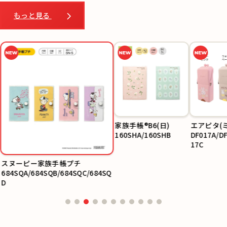
もっと見る
スヌーピー家族手帳プ
エアピタ(
チ
DF017A/D
684SQA/684SQB/684
17C
SQC/684SQD
家族手帳®B6(日)
160SHA/160SHB