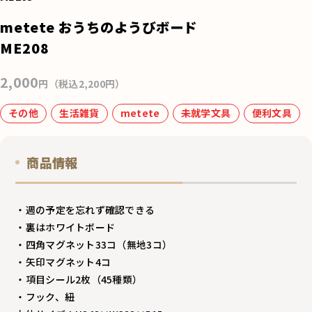
e
metete おうちのようびボード
b
ME208
o
2,000
o
円（税込2,200円）
k
その他
生活雑貨
metete
未就学文具
便利文具
商品情報
・週の予定を忘れず確認できる
・裏はホワイトボード
・四角マグネット33コ（無地3コ）
・矢印マグネット4コ
・項目シール2枚（45種類）
・フック、紐