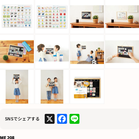
X
F
Li
SNSでシェアする
a
n
c
e
ME208