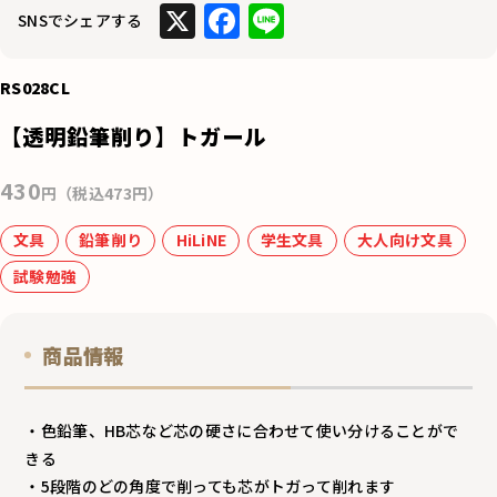
X
F
Li
SNSでシェアする
a
n
c
e
RS028CL
e
【透明鉛筆削り】トガール
b
o
430
円（税込473円）
o
文具
鉛筆削り
HiLiNE
学生文具
大人向け文具
k
試験勉強
商品情報
・色鉛筆、HB芯など芯の硬さに合わせて使い分けることがで
きる
・5段階のどの角度で削っても芯がトガって削れます