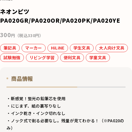
e
ネオンピツ
b
PA020GR/PA020OR/PA020PK/PA020YE
o
300
o
円（税込330円）
k
筆記具
マーカー
HiLiNE
学生文具
大人向け文具
試験勉強
リビング学習
便利文具
学童文具
商品情報
・新感覚！蛍光の鉛筆芯を使用
・にじまず、紙の裏写りなし
・インク乾き・インク切れなし
・ノック式で削る必要なし。残量が見てわかる！（※PA020の
み）