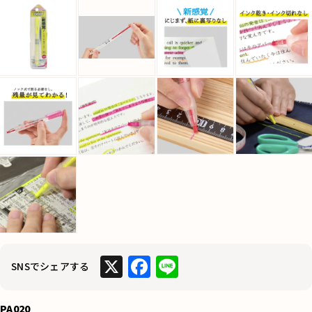
X
F
Li
SNSでシェアする
a
n
c
e
PA020