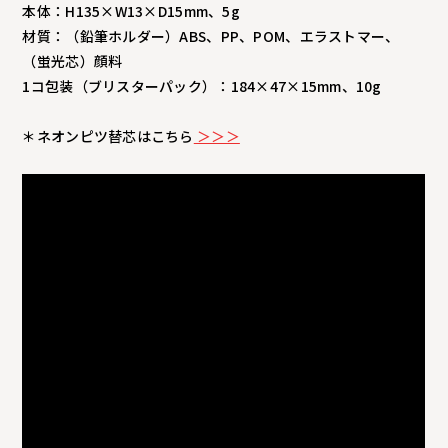
本体：H135×W13×D15mm、5g
材質：（鉛筆ホルダー）ABS、PP、POM、エラストマー、
（蛍光芯）顔料
1コ包装（ブリスターパック）：184×47×15mm、10g
＊ネオンピツ替芯はこちら
＞＞＞