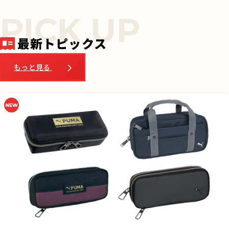
b
o
o
最新トピックス
k
もっと見る