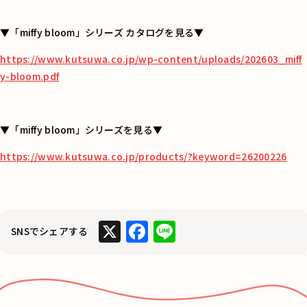
▼「miffy bloom」シリーズ カタログを見る▼
https://www.kutsuwa.co.jp/wp-content/uploads/202603_miff
y-bloom.pdf
▼「miffy bloom」シリーズを見る▼
https://www.kutsuwa.co.jp/products/?keyword=26200226
X
F
Li
SNSでシェアする
a
n
c
e
e