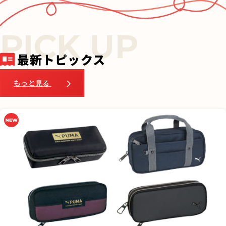
e
b
o
o
最新トピックス
k
もっと見る