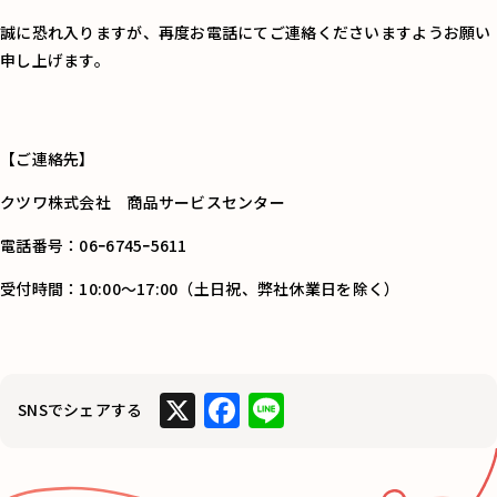
誠に恐れ入りますが、再度お電話にてご連絡くださいますようお願い
申し上げます。
【ご連絡先】
クツワ株式会社 商品サービスセンター
電話番号：06ｰ6745ｰ5611
受付時間：10:00～17:00（土日祝、弊社休業日を除く）
X
F
Li
SNSでシェアする
a
n
c
e