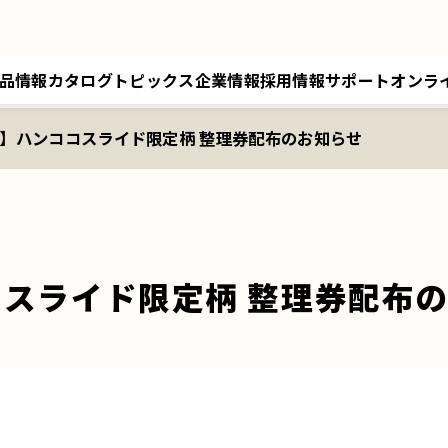
品情報
カタログ
トピックス
企業情報
採用情報
サポート
オンラ
5】ハンココスライド限定柄 整理券配布のお知らせ
トップメッセージ／経営理念
採用情報トップ
サポートトップ
クツワオンライン
B
会社概要／拠点情報
キャリア採用
修理に関するご案内
マイワリット日本公式
ク
関連会社 クツワ工業
交換部材のご注文
コスライド限定柄 整理券配布