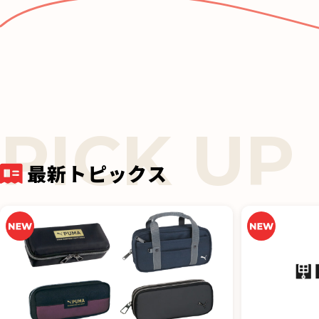
o
o
k
最新トピックス