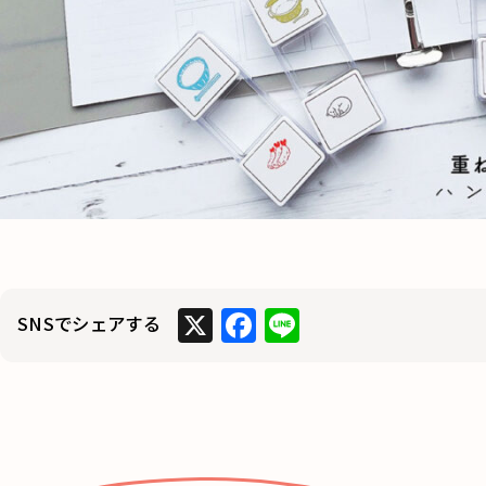
X
F
Li
SNSでシェアする
a
n
c
e
e
b