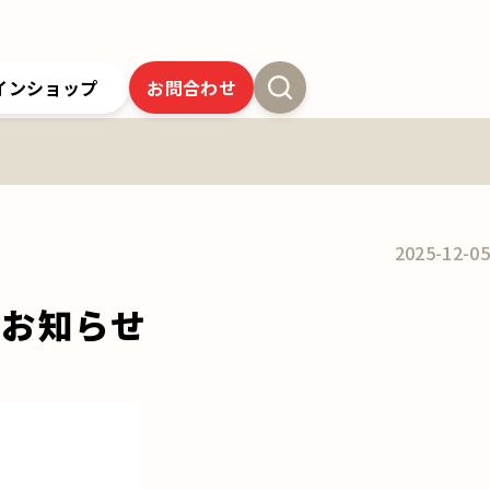
インショップ
お問合わせ
新卒採用
よくあるご質問
SSオンラインストア
クツワの歴史
ツワの6年間保証
クツワの取り組み
お問合わせ
2025-12-05
のお知らせ