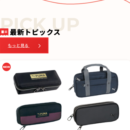
e
b
o
o
最新トピックス
k
もっと見る