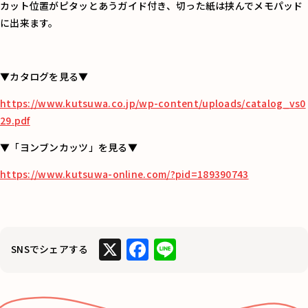
カット位置がピタッとあうガイド付き、切った紙は挟んでメモパッド
に出来ます。
▼カタログを見る▼
https://www.kutsuwa.co.jp/wp-content/uploads/catalog_vs0
29.pdf
▼「ヨンブンカッツ」を見る▼
https://www.kutsuwa-online.com/?pid=189390743
X
F
Li
SNSでシェアする
a
n
c
e