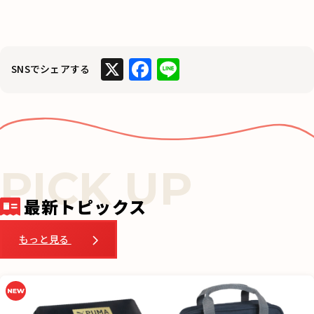
X
F
Li
SNSでシェアする
a
n
c
e
e
b
o
o
最新トピックス
k
もっと見る