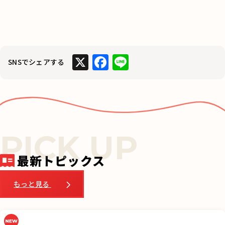
X
F
Li
SNSでシェアする
a
n
c
e
e
b
o
o
最新トピックス
k
もっと見る