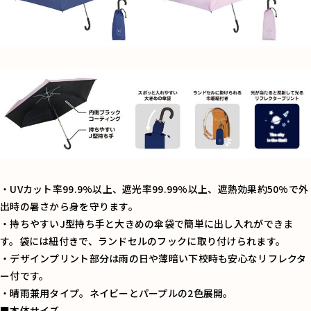
・UVカット率99.9%以上、遮光率99.99%以上、遮熱効果約50%で外
出時の暑さから身を守ります。
・持ちやすいJ型持ち手と大きめの傘袋で簡単に出し入れができま
す。袋には紐付きで、ランドセルのフックに取り付けられます。
・デザインプリント部分は雨の日や薄暗い下校時も安心なリフレクタ
ー付です。
・晴雨兼用タイプ。ネイビーとパープルの2色展開。
■本体サイズ