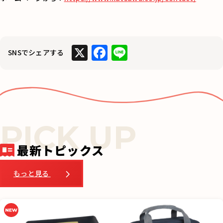
X
F
Li
SNSでシェアする
a
n
c
e
e
b
o
o
最新トピックス
k
もっと見る