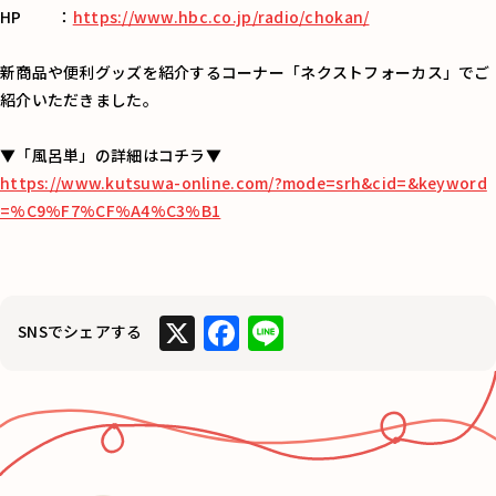
HP ：
https://www.hbc.co.jp/radio/chokan/
新商品や便利グッズを紹介するコーナー「ネクストフォーカス」でご
紹介いただきました。
▼「風呂単」の詳細はコチラ▼
https://www.kutsuwa-online.com/?mode=srh&cid=&keyword
=%C9%F7%CF%A4%C3%B1
X
F
Li
SNSでシェアする
a
n
c
e
e
b