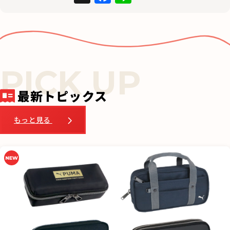
a
n
c
e
e
b
o
o
最新トピックス
k
もっと見る