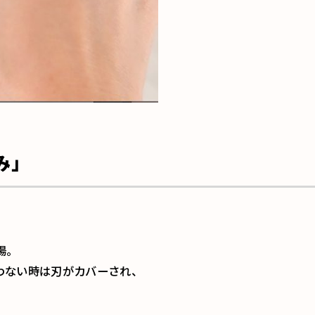
み」
場。
わない時は刃がカバーされ、
。