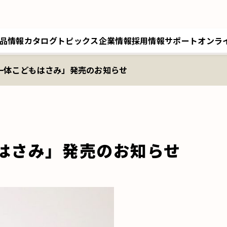
品情報
カタログ
トピックス
企業情報
採用情報
サポート
オンラ
一体こどもはさみ」発売のお知らせ
トップメッセージ／経営理念
採用情報トップ
サポートトップ
クツワオンライン
B
会社概要／拠点情報
キャリア採用
修理に関するご案内
マイワリット日本公式
ク
関連会社 クツワ工業
交換部材のご注文
はさみ」発売のお知らせ