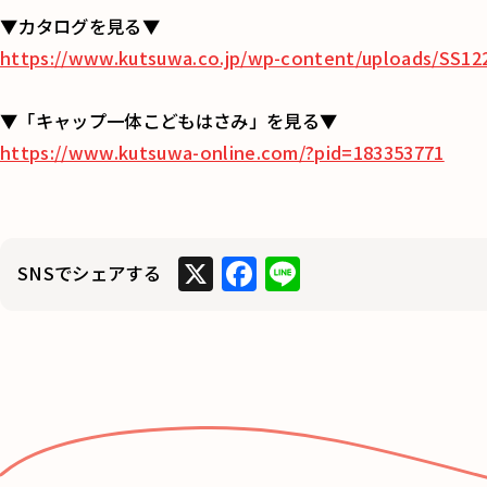
▼カタログを見る▼
https://www.kutsuwa.co.jp/wp-content/uploads/SS122
▼「キャップ一体こどもはさみ」を見る▼
https://www.kutsuwa-online.com/?pid=183353771
X
F
Li
SNSでシェアする
a
n
c
e
e
b
o
o