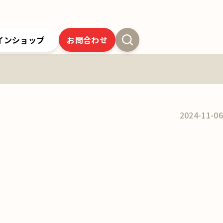
インショップ
お問合わせ
新卒採用
よくあるご質問
SSオンラインストア
クツワの歴史
ツワの6年間保証
クツワの取り組み
お問合わせ
2024-11-06