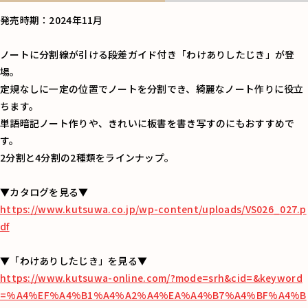
発売時期：2024年11月
ノートに分割線が引ける段差ガイド付き「わけありしたじき」が登
場。
定規なしに一定の位置でノートを分割でき、綺麗なノート作りに役立
ちます。
単語暗記ノート作りや、きれいに板書を書き写すのにもおすすめで
す。
2分割と4分割の2種類をラインナップ。
▼カタログを見る▼
https://www.kutsuwa.co.jp/wp-content/uploads/VS026_027.p
df
▼「わけありしたじき」を見る▼
https://www.kutsuwa-online.com/?mode=srh&cid=&keyword
=%A4%EF%A4%B1%A4%A2%A4%EA%A4%B7%A4%BF%A4%B