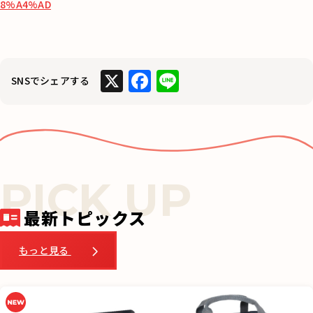
8%A4%AD
X
F
Li
SNSでシェアする
a
n
c
e
e
b
o
o
最新トピックス
k
もっと見る