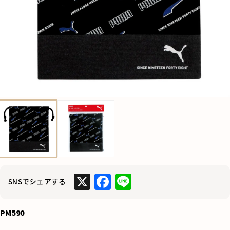
X
F
Li
SNSでシェアする
a
n
c
e
PM590