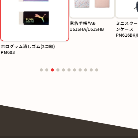
家族手帳®A6
ミニスクー
161SHA/161SHB
ンケース
PM616BK/
ホログラム消しゴム(2コ組)
PM603