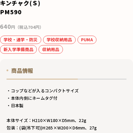
e
キンチャク(Ｓ)
b
PM590
o
640
o
円（税込704円）
k
学校・通学・防災
学校収納用品
PUMA
新入学準備商品
収納用品
商品情報
・コップなどが入るコンパクトサイズ
・本体内側にネームタグ付
・日本製
本体サイズ：H210×W180×D5mm、22g
包装：(袋(吊下可))H265×W200×D6mm、27g