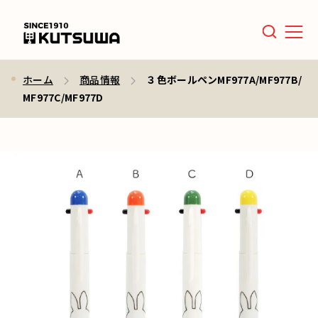
Men
ホーム
商品情報
３色ボールペンMF977A/MF977B/
MF977C/MF977D