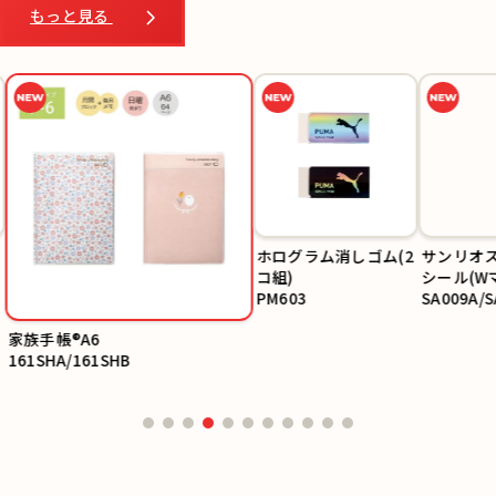
もっと見る
ホログラム消しゴム(2
サンリオス
コ組)
シール(W
PM603
SA009A/S
家族手帳®A6
161SHA/161SHB