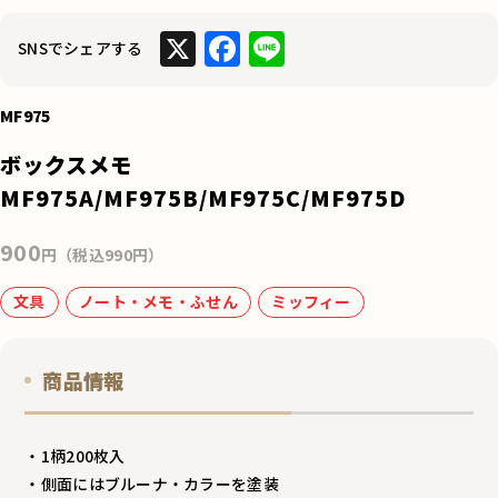
X
F
Li
SNSでシェアする
a
n
c
e
MF975
e
ボックスメモ
b
MF975A/MF975B/MF975C/MF975D
o
900
o
円（税込990円）
k
文具
ノート・メモ・ふせん
ミッフィー
商品情報
・1柄200枚入
・側面にはブルーナ・カラーを塗装