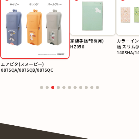
家族手帳®B6(月)
カラーイン
HZ058
帳 スリム(
148SHA/1
SHC
エアピタ(スヌーピー)
687SQA/687SQB/687SQC