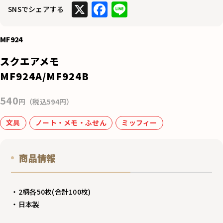
X
F
Li
SNSでシェアする
a
n
c
e
MF924
e
スクエアメモ
b
MF924A/MF924B
o
540
o
円（税込594円）
k
文具
ノート・メモ・ふせん
ミッフィー
商品情報
・2柄各50枚(合計100枚)
・日本製