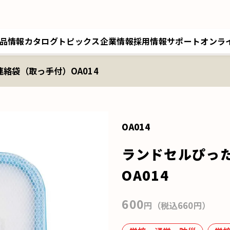
品情報
カタログ
トピックス
企業情報
採用情報
サポート
オンラ
絡袋（取っ手付）OA014
トップメッセージ／経営理念
採用情報トップ
サポートトップ
クツワオンライン
B
会社概要／拠点情報
キャリア採用
修理に関するご案内
マイワリット日本公式
ク
関連会社 クツワ工業
交換部材のご注文
OA014
ランドセルぴっ
OA014
600
円（税込660円）