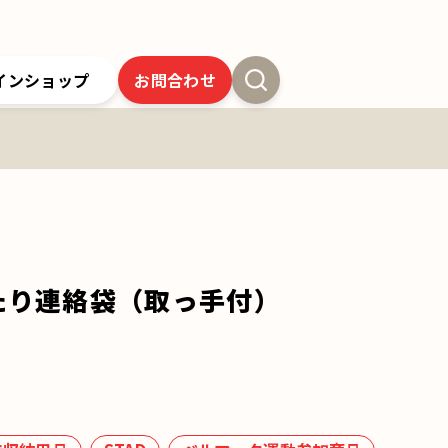
インショップ
お問合わせ
新卒採用
よくあるご質問
SSオンラインストア
クツワの歴史
ツワの6年間保証
クツワの取り組み
お問合わせ
たり連絡袋（取っ手付）