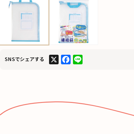
X
F
Li
SNSでシェアする
a
n
c
e
e
b
o
o
k