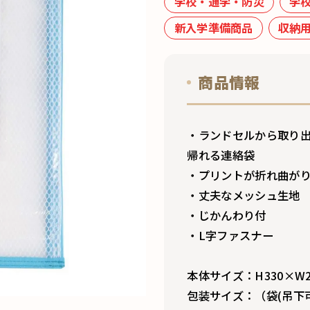
学校・通学・防災
学
新入学準備商品
収納
商品情報
・ランドセルから取り
帰れる連絡袋
・プリントが折れ曲が
・丈夫なメッシュ生地
・じかんわり付
・L字ファスナー
本体サイズ：H330×W2
包装サイズ：（袋(吊下可)