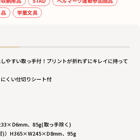
校収納用品
STAD
ベルマーク運動参加商品
用品
学童文具
出しやすい取っ手付！プリントが折れずにキレイに持って
りにくい仕切りシート付
33×D6mm、85g(取っ手除く)
）H365×W245×D8mm、95g