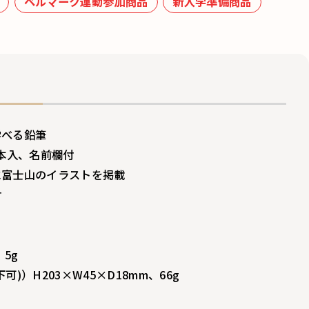
ベルマーク運動参加商品
新入学準備商品
学べる鉛筆
2本入、名前欄付
に富士山のイラストを掲載
付
5g
)）H203×W45×D18mm、66g