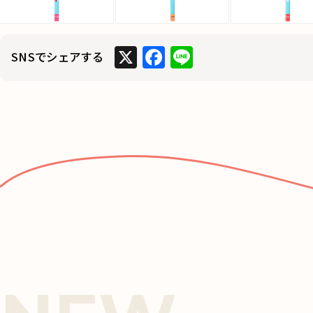
X
F
Li
SNSでシェアする
a
n
c
e
e
b
o
o
k