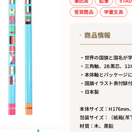
筆記具
鉛筆
STAD
受賞商品
学童文具
商品情報
・世界の国旗と国名が
・三角軸、2B黒芯、1
・本体軸とパッケージ
・国旗イラスト表付録
・日本製
本体サイズ：H176mm、
包装サイズ：（紙箱(吊下可
材質：木、黒鉛