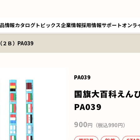
品情報
カタログ
トピックス
企業情報
採用情報
サポート
オンラ
２Ｂ）PA039
トップメッセージ／経営理念
採用情報トップ
サポートトップ
クツワオンライン
B
会社概要／拠点情報
キャリア採用
修理に関するご案内
マイワリット日本公式
ク
関連会社 クツワ工業
交換部材のご注文
PA039
国旗大百科えん
PA039
900
円（税込990円）