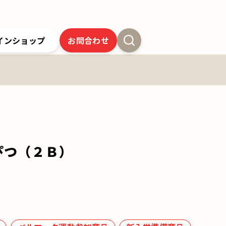
インショップ
お問合わせ
新卒採用
よくあるご質問
SSオンラインストア
クツワの歴史
ツワの6年間保証
クツワの取り組み
お問合わせ
ぴつ（２Ｂ）