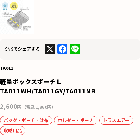
X
F
Li
SNSでシェアする
a
n
c
e
TA011
e
軽量ボックスポーチＬ
b
TA011WH/TA011GY/TA011NB
o
2,600
o
円（税込2,860円）
k
バッグ・ポーチ・財布
ホルダー・ポーチ
トラスエアー
収納用品