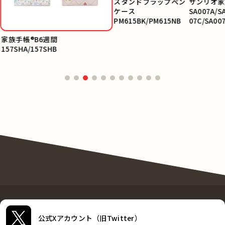
家族手帳®B6週間
サンリオ家
157SHA/157SHB
SA007A/S
07C/SA00
/SA007F
スタンドフラップペンケース
PM615BK/PM615NB
公式Xアカウント（旧Twitter）