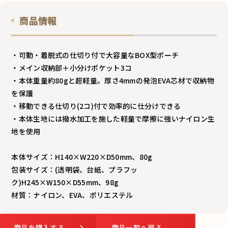
商品情報
・可動・着脱式の仕切り付で大容量なBOX型ポーチ
・メイン収納部＋小分けポケット3コ
・本体重量約80gと超軽量。厚さ4mmの発泡EVA芯材で収納物
を保護
・移動できる仕切り(2コ)付で効率的に仕分けできる
・本体生地には撥水加工を施した軽量で摩擦に強いナイロン生
地を使用
本体サイズ：H140×W220×D50mm、80g
包装サイズ：(透明袋、台紙、プラフッ
ク)H245×W150×D55mm、98g
材質：ナイロン、EVA、ポリエステル
商品を購入する
商品一覧へ戻る