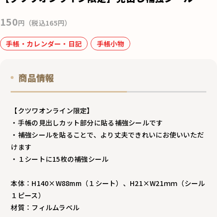
e
150
b
円（税込165円）
o
手帳・カレンダー・日記
手帳小物
o
k
商品情報
【クツワオンライン限定】
・手帳の見出しカット部分に貼る補強シールです
・補強シールを貼ることで、より丈夫できれいにお使いいただ
けます
・１シートに15枚の補強シール
本体：H140×W88mm（１シート）、H21×W21ｍｍ（シール
１ピース）
材質：フィルムラベル