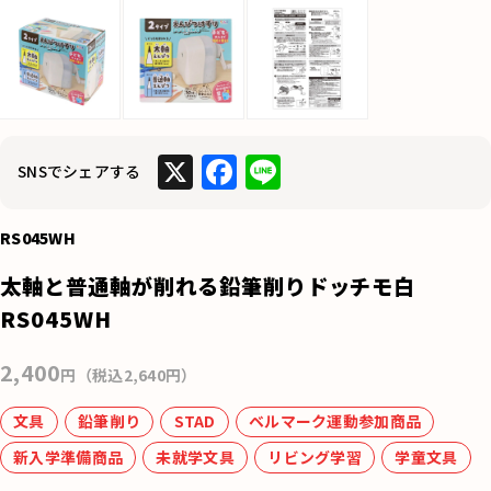
X
F
Li
SNSでシェアする
a
n
c
e
RS045WH
e
太軸と普通軸が削れる鉛筆削りドッチモ白
b
RS045WH
o
2,400
o
円（税込2,640円）
k
文具
鉛筆削り
STAD
ベルマーク運動参加商品
新入学準備商品
未就学文具
リビング学習
学童文具