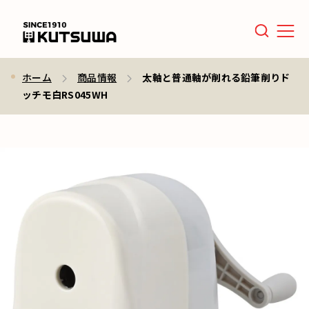
Men
ホーム
商品情報
太軸と普通軸が削れる鉛筆削りド
ッチモ白RS045WH