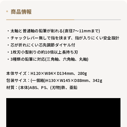
商品情報
・太軸と普通軸の鉛筆が削れる(直径7～11mmまで)
・チャックレバー無しで指を挟まず、指が入りにくい安全設計
・芯が折れにくい芯先調節ダイヤル付
・1枚刃小型削りの約10倍以上長持ち刃
・3種類の鉛筆に対応(三角軸、六角軸、丸軸)
本体サイズ：H120×W84×D134mm、280g
包装サイス：(一個箱)H130×W145×D88mm、342g
材質：(本体)ABS、PS、(刃物)鉄、亜鉛