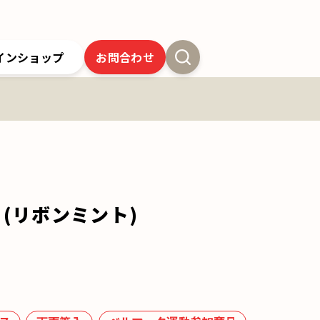
インショップ
お問合わせ
新卒採用
よくあるご質問
SSオンラインストア
クツワの歴史
ツワの6年間保証
クツワの取り組み
お問合わせ
(リボンミント)