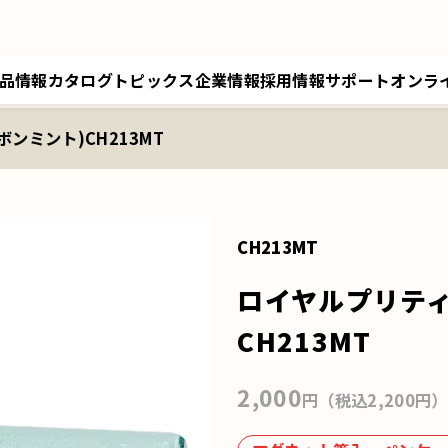
品情報
カタログ
トピックス
企業情報
採用情報
サポート
オンラ
ンミント)CH213MT
トップメッセージ／経営理念
採用情報トップ
サポートトップ
クツワオンライン
B
会社概要／拠点情報
キャリア採用
修理に関するご案内
マイワリット日本公式
ク
関連会社 クツワ工業
交換部材のご注文
CH213MT
ロイヤルプリティ
CH213MT
2,000
円（税込2,200円）