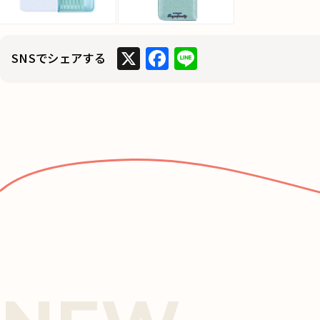
X
F
Li
SNSでシェアする
a
n
c
e
e
b
o
o
k