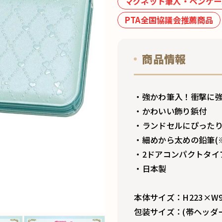
マグネット筆入・ペンケー
PTA全国協議会推薦商品
商品情報
・強かわ筆入！衝撃に
・かわいい飾り鋲付
・ランドセルにぴった
・細めから太めの鉛筆(※
・2ドアコンパクトタイ
・日本製
本体サイズ：H223×W9
包装サイズ：(帯ヘッダー)