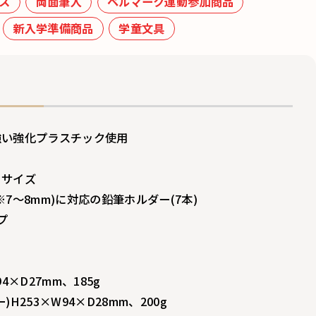
ス
両面筆入
ベルマーク運動参加商品
新入学準備商品
学童文具
強い強化プラスチック使用
りサイズ
7～8mm)に対応の鉛筆ホルダー(7本)
プ
4×D27mm、185g
H253×W94×D28mm、200g