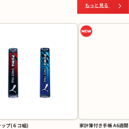
もっと見る
プ(６コ組)
家計簿付き手帳 A6週間