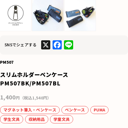
X
F
Li
SNSでシェアする
a
n
c
e
PM507
e
スリムホルダーペンケース
b
PM507BK/PM507BL
o
1,400
o
円（税込1,540円）
k
マグネット筆入・ペンケース
ペンケース
PUMA
学生文具
収納用品
学童文具