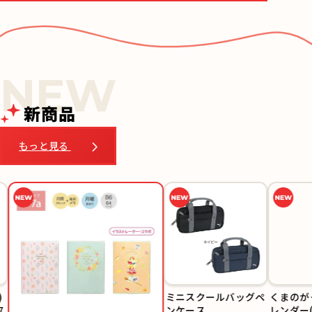
新商品
もっと見る
ミニスクールバッグペ
くまのがっ
ンケース
レンダー(