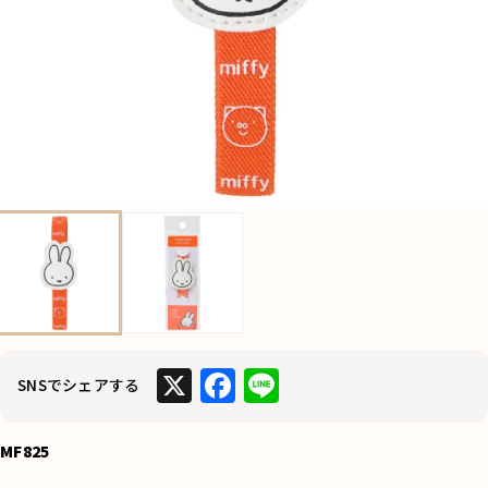
X
F
Li
SNSでシェアする
a
n
c
e
MF825