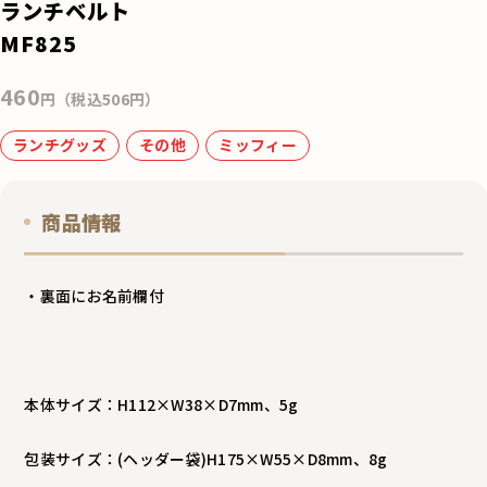
e
ランチベルト
b
MF825
o
460
o
円（税込506円）
k
ランチグッズ
その他
ミッフィー
商品情報
・裏面にお名前欄付
本体サイズ：H112×W38×D7mm、5g
包装サイズ：(ヘッダー袋)H175×W55×D8mm、8g