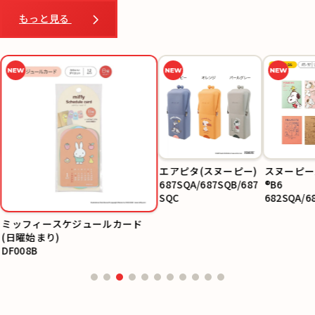
もっと見る
エアピタ(スヌーピー)
スヌーピー
687SQA/687SQB/687
®B6
SQC
682SQA/6
SQC/682S
ミッフィースケジュールカード
/682SQF
(日曜始まり)
DF008B