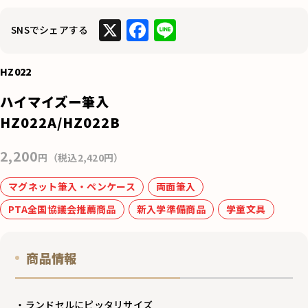
X
F
Li
SNSでシェアする
a
n
c
e
HZ022
e
ハイマイズー筆入
b
HZ022A/HZ022B
o
2,200
o
円（税込2,420円）
k
マグネット筆入・ペンケース
両面筆入
PTA全国協議会推薦商品
新入学準備商品
学童文具
商品情報
・ランドセルにピッタリサイズ