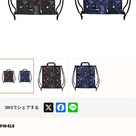
X
F
Li
SNSでシェアする
a
n
c
e
PM418