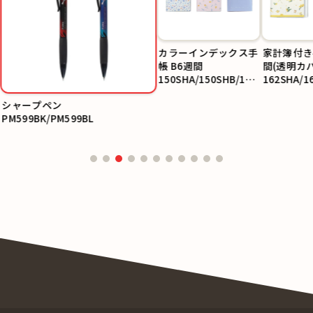
カラーインデックス手
家計簿付き
帳 B6週間
間(透明カ
150SHA/150SHB/150
162SHA/1
SHC
シャープペン
PM599BK/PM599BL