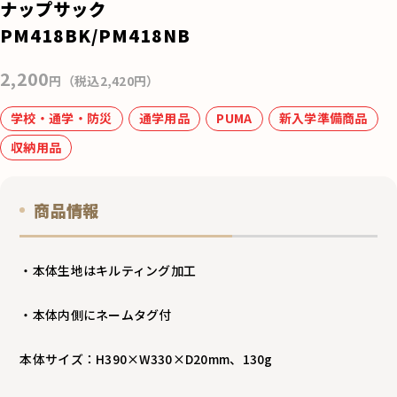
e
ナップサック
b
PM418BK/PM418NB
o
2,200
o
円（税込2,420円）
k
学校・通学・防災
通学用品
PUMA
新入学準備商品
収納用品
商品情報
・本体生地はキルティング加工
・本体内側にネームタグ付
本体サイズ：H390×W330×D20mm、130g