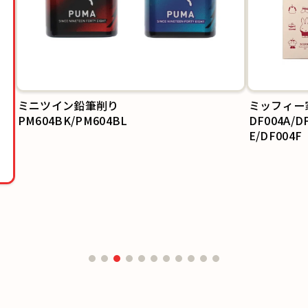
ミッフィー家族手帳®B6
カラー
DF004A/DF004B/DF004C/DF004D/DF004
150SH
E/DF004F