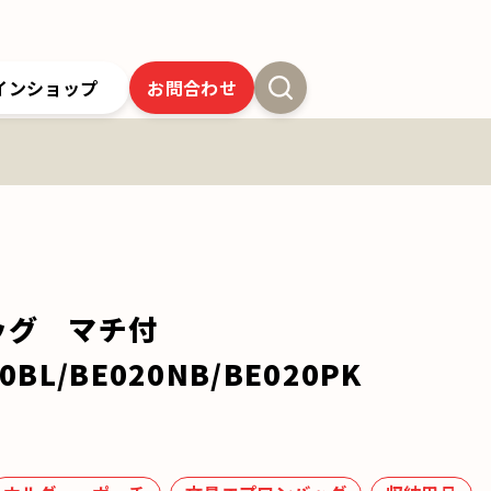
インショップ
お問合わせ
新卒採用
よくあるご質問
SSオンラインストア
クツワの歴史
ツワの6年間保証
クツワの取り組み
お問合わせ
ッグ マチ付
0BL/BE020NB/BE020PK