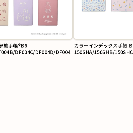
インデックス手帳 B6週間
ミッフィー家族手帳®B
A/150SHB/150SHC
DF005