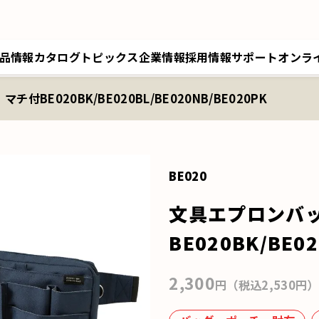
品情報
カタログ
トピックス
企業情報
採用情報
サポート
オンラ
付BE020BK/BE020BL/BE020NB/BE020PK
トップメッセージ／経営理念
採用情報トップ
サポートトップ
クツワオンライン
B
会社概要／拠点情報
キャリア採用
修理に関するご案内
マイワリット日本公式
ク
関連会社 クツワ工業
交換部材のご注文
BE020
文具エプロンバ
BE020BK/BE02
2,300
円（税込2,530円）