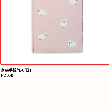
ミニツイン鉛筆削り
PM604BK/PM604BL