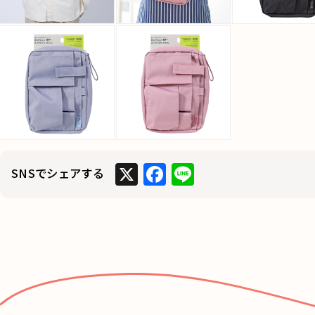
X
F
Li
SNSでシェアする
a
n
c
e
e
b
o
o