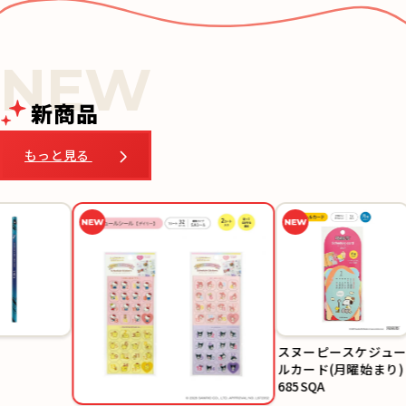
新商品
もっと見る
スヌーピースケジュー
カラーイン
ルカード(月曜始まり)
帳 スリム(
685SQA
149SHA/1
SHC