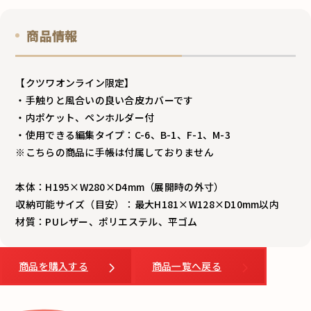
o
k
商品情報
【クツワオンライン限定】
・手触りと風合いの良い合皮カバーです
・内ポケット、ペンホルダー付
・使用できる編集タイプ：C-6、B-1、F-1、M-3
※こちらの商品に手帳は付属しておりません
本体：H195×W280×D4mm（展開時の外寸）
収納可能サイズ（目安）：最大H181×W128×D10mm以内
材質：PUレザー、ポリエステル、平ゴム
商品を購入する
商品一覧へ戻る