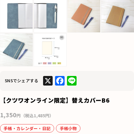
X
F
Li
SNSでシェアする
a
n
c
e
【クツワオンライン限定】替えカバーB6
e
1,350
b
円（税込1,485円）
o
手帳・カレンダー・日記
手帳小物